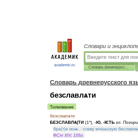
Словари и энциклоп
academic.ru
Словарь древнерусского языка (XI-XIV вв.)
Словарь древнерусского язык
безславлѧти
Толкование
безславлѧти
БЕЗСЛАВЛѦ
|
ТИ
(
1
*),
-
Ю
, -
ѤТЬ
гл
.
Позор
бра
(
т
)
е
моѩ
...
славу
мн
і
шьскую
беславлѩ
ФСт
XIV
,
105г
.