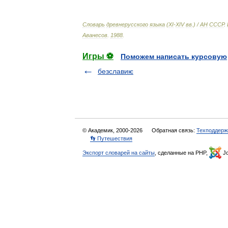
Словарь
древнерусского
языка
(
XI
-
XIV
вв
.) /
АН
СССР
.
Аванесов
.
1988
.
Игры ⚽
Поможем написать курсовую
безславиѥ
© Академик, 2000-2026
Обратная связь:
Техподдерж
👣 Путешествия
Экспорт словарей на сайты
, сделанные на PHP,
Jo