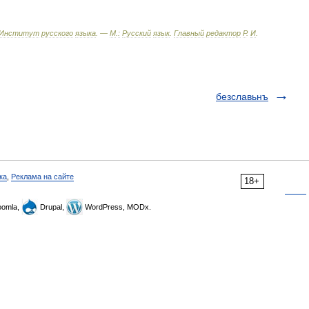
Институт
русского
языка
. —
М
.
:
Русский
язык
.
Главный
редактор
Р
.
И
.
безславьнъ
ка
,
Реклама на сайте
18+
omla,
Drupal,
WordPress, MODx.