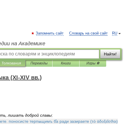
Запомнить сайт
Словарь на свой сайт
RU
едии на Академике
Найти!
Толкования
Переводы
Книги
Игры ⚽
а (XI-XIV вв.)
ить
,
лишать
доброй
славы
:
ете
.
поносисте
терпѩщимъ
б҃а
ради
зазираете
(
τὸ
ἀδοξεῖσϑαι
)